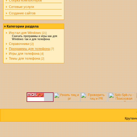
Сборка компьютеров
Сетевые услуги
Создание сайтов
»
Категории раздела
Инстал для Windows
[21]
Скачать программы и игры как для
Windows так и для телефона
Справочники
[2]
Программы для телефона
[7]
Игры для телефона
[4]
Темы для телефона
[2]
Крутен