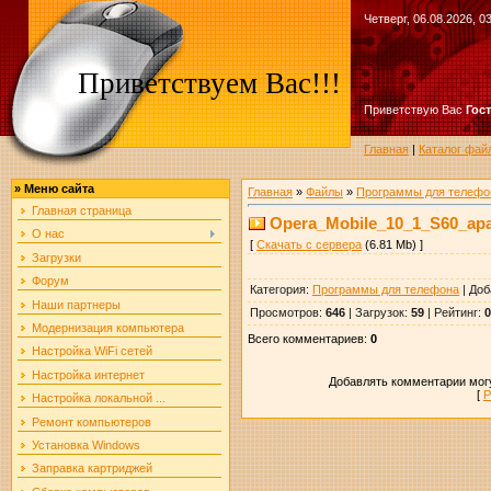
Четверг, 06.08.2026, 0
Приветствуем Вас!!!
Приветствую Вас
Гос
Главная
|
Каталог фай
»
Меню сайта
Главная
»
Файлы
»
Программы для телефо
Главная страница
Opera_Mobile_10_1_S60_apa
О нас
[
Скачать с сервера
(6.81 Mb) ]
Загрузки
Форум
Категория
:
Программы для телефона
|
Доб
Наши партнеры
Просмотров
:
646
|
Загрузок
:
59
|
Рейтинг
:
0
Модернизация компьютера
Всего комментариев
:
0
Настройка WiFi сетей
Настройка интернет
Добавлять комментарии могу
[
Р
Настройка локальной ...
Ремонт компьютеров
Установка Windows
Заправка картриджей