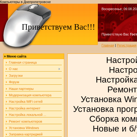
Компьютеры в Днепропетровске
Воскресенье, 09.08.20
Приветствуем Вас!!!
Приветствую Вас
Гос
Главная
|
Регистрация
»
Меню сайта
Настрой
Главная страница
Настро
О нас
Загрузки
Настройка
Форум
Ремонт
Наши партнеры
Модернизация компьютера
Установка Wi
Настройка WiFi сетей
Установка прог
Настройка интернет
Настройка локальной ...
Сборка ком
Ремонт компьютеров
Новые и б
Установка Windows
Заправка картриджей