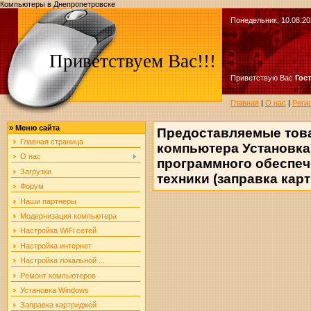
Компьютеры в Днепропетровске
Понедельник, 10.08.20
Приветствуем Вас!!!
Приветствую Вас
Гос
Главная
|
О нас
|
Реги
»
Меню сайта
Предоставляемые тов
Главная страница
компьютера Установка
О нас
программного обеспе
Загрузки
техники (заправка кар
Форум
Наши партнеры
Модернизация компьютера
Настройка WiFi сетей
Настройка интернет
Настройка локальной ...
Ремонт компьютеров
Установка Windows
Заправка картриджей