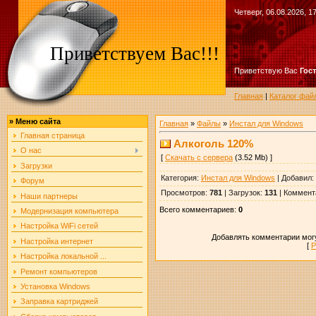
Четверг, 06.08.2026, 1
Приветствуем Вас!!!
Приветствую Вас
Гос
Главная
|
Каталог фай
»
Меню сайта
Главная
»
Файлы
»
Инстал для Windows
Главная страница
Алкоголь 120%
О нас
[
Скачать с сервера
(3.52 Mb) ]
Загрузки
Категория
:
Инстал для Windows
|
Добавил
:
Форум
Просмотров
:
781
|
Загрузок
:
131
|
Коммент
Наши партнеры
Всего комментариев
:
0
Модернизация компьютера
Настройка WiFi сетей
Добавлять комментарии могу
Настройка интернет
[
Р
Настройка локальной ...
Ремонт компьютеров
Установка Windows
Заправка картриджей