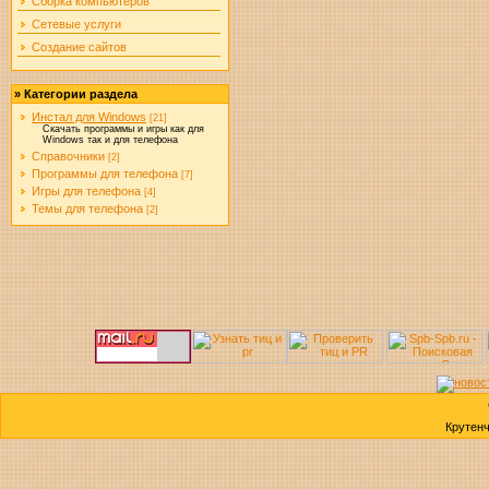
Сборка компьютеров
Сетевые услуги
Создание сайтов
»
Категории раздела
Инстал для Windows
[21]
Скачать программы и игры как для
Windows так и для телефона
Справочники
[2]
Программы для телефона
[7]
Игры для телефона
[4]
Темы для телефона
[2]
Крутен