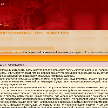
1:46
ть
|
RSS
 сайт в поисковой выдаче? - Форум
|
Регистрация
|
Вход
родвижение сайтов
»
Как поднять сайт в поисковой выдаче?
(Как поднять сайт в поисковой выдач
 10:34 | Сообщение #
1
 помощи интернета, большинство владельцев сайта задумываются о решении вопроса
сурсы. Учитывая тот факт, что конверсия выше у тех ресурсов, чья ссылка занимает 
воих конкурентов, подбирая уникальные ключевые запросы.
 свой ресурс в поисковых системах многие вебмастера предпринимают различные при
ится выполнение комплексной оптимизации. Существуют профессиональные действия,
 лидирующие позиции.
ч для успешного продвижения вашего ресурса является наполнение контентом, котор
сать под ключевые словосочетания предварительно подобранные, которые наиболее 
а проверку качественного внутреннего наполнения, но и учитываются количество р
ьные способы оптимизации. Таким образом, для успешного продвижения в поисковых
ия представляет собой проведение комплексных работ, что позволяет увеличить ран
тренней оптимизации действия направлены на содержание сайта с последующими исп
льность. Внешняя оптимизация основывается на получение внешних ссылок путем обм
а ранжирование сайта действует приобретение ссылочной массы с тематических ресу