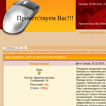
Четверг, 06.08.2026, 2
Приветствуем Вас!!!
Приветствую Вас
Гос
Главная
|
Как поднять
1
Страница
1
из
1
Форум
»
Сайты и все что с ними связано
»
Продвижение и раскрутка сайтов, раскрутка и п
Как поднять сайт в поисковой выдаче?
Yurakrutenchuk
Дата: Среда, 21.11.2012,
Продавая продукцию при
Яяяя
близкие по тематике ре
необходимость обойти с
Для того чтобы поднять
Группа: Администраторы
Прежде всего, понадоб
Сообщений:
14
поднять свой ресурс на
Репутация:
666
Одной из основных зада
Статус:
Offline
Текст рекомендуется пи
рассчитаны не только н
используя только легал
оптимизацию. Оптимизац
При осуществлении вну
эффективность и уника
Наиболее эффективно н