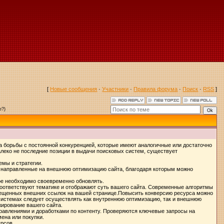
[
Новые сообщения
·
Участники
·
Правила форума
·
Поиск
·
RSS
]
е?)
 борьбы с постоянной конкуренцией, которые имеют аналогичные или достаточно
далеко не последние позиции в выдачи поисковых систем, существует
емы и стратегии.
 направленные на внешнюю оптимизацию сайта, благодаря которым можно
ое необходимо своевременно обновлять.
соответствуют тематике и отображают суть вашего сайта. Современные алгоритмы
азмещенных внешних ссылок на вашей странице.Повысить конверсию ресурса можно
 системах следует осуществлять как внутреннюю оптимизацию, так и внешнюю
жирование вашего сайта.
равлениями и доработками по контенту. Проверяются ключевые запросы на
ена или покупки.
рсов.