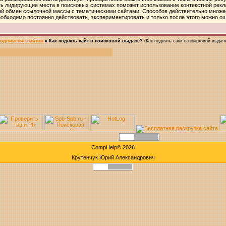
ть лидирующие места в поисковых системах поможет использование контекстной рек
ый обмен ссылочной массы с тематическими сайтами. Способов действительно множес
необходимо постоянно действовать, экспериментировать и только после этого можно о
родвижение сайтов
»
Как поднять сайт в поисковой выдаче?
(Как поднять сайт в поисковой выдач
CompHelp© 2026
Крутенчук Юрий Александрович