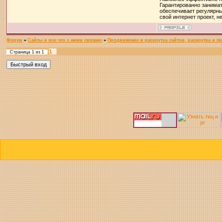
Гарантированно занима
обеспечивает регулярн
свой интернет проект, 
Форум
»
Сайты и все что с ними связано
»
Продвижение и раскрутка сайтов, раскрутка и п
1
Страница
1
из
1