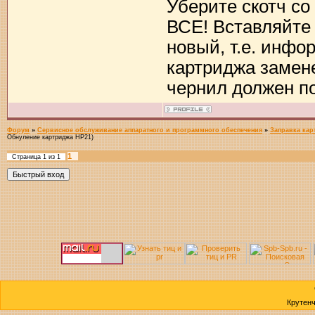
Уберите скотч со
ВСЕ! Вставляйте 
новый, т.е. инфо
картриджа замене
чернил должен п
Форум
»
Сервисное обслуживание аппаратного и программного обеспечения
»
Заправка кар
Обнуление картриджа HP21)
1
Страница
1
из
1
Крутен