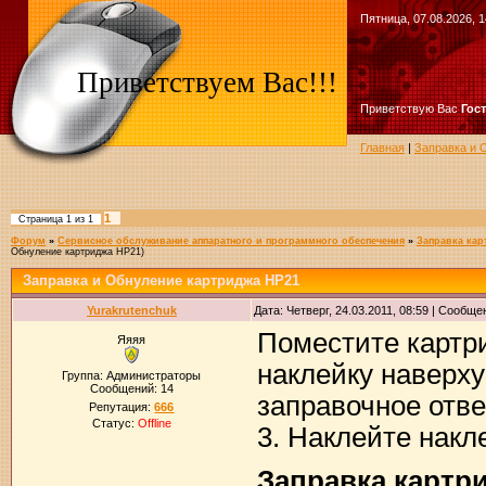
Пятница, 07.08.2026, 1
Приветствуем Вас!!!
Приветствую Вас
Гос
Главная
|
Заправка и 
1
Страница
1
из
1
Форум
»
Сервисное обслуживание аппаратного и программного обеспечения
»
Заправка кар
Обнуление картриджа HP21)
Заправка и Обнуление картриджа HP21
Yurakrutenchuk
Дата: Четверг, 24.03.2011, 08:59 | Сообщ
Поместите картр
Яяяя
наклейку наверху
Группа: Администраторы
Сообщений:
14
заправочное отве
Репутация:
666
Статус:
Offline
3. Наклейте накл
Заправка картр